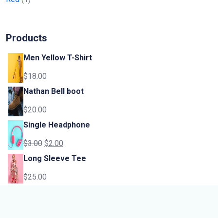
Products
Men Yellow T-Shirt
$
18.00
Nathan Bell boot
$
20.00
Single Headphone
$
3.00
$
2.00
Long Sleeve Tee
$
25.00