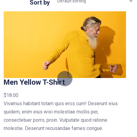
Sort by
Men Yellow T-Shirt
$
18.00
Vivamus habitant totam quis eros cum! Deserunt eius
quidem, enim eius wisi molestiae mollis per,
consectetuer porro, proin. Vulputate quod ratione
molestie. Deserunt recusandae fames congue.