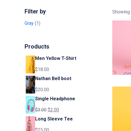
Filter by
Showing a
Gray
(1)
Products
Men Yellow T-Shirt
$
18.00
Nathan Bell boot
$
20.00
Single Headphone
$
3.00
$
2.00
Long Sleeve Tee
$
25.00