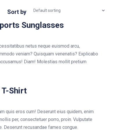
Sort by
ports Sunglasses
cessitatibus netus neque euismod arcu,
ommodo veniam? Quisquam venenatis? Explicabo
accusamus! Diam! Molestias mollit pretium
T-Shirt
am quis eros cum! Deserunt eius quidem, enim
ollis per, consectetuer porro, proin. Vulputate
ie. Deserunt recusandae fames congue.