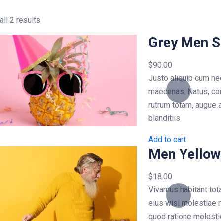
ll 2 results
Grey Men S
$
90.00
Justo aliquip cum ne
maecenas. Natus, c
rutrum totam, augue 
blanditiis
Add to cart
Men Yellow 
$
18.00
Vivamus habitant tot
eius wisi molestiae m
quod ratione molest